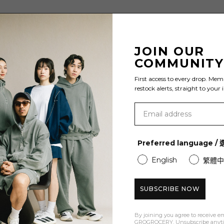
價
JOIN OUR
COMMUNIT
First access to every drop. Mem
restock alerts, straight to your 
Preferred language 
English
繁體中
SUBSCRIBE NOW
By joining you agree to receive e
GROGROCERY. Unsubscribe anyt