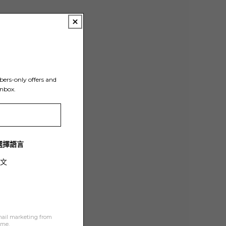
Y
bers-only offers and
inbox.
/ 選擇語言
文
mail marketing from
ime.