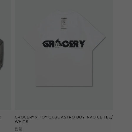
D
GROCERY x TOY QUBE ASTRO BOY INVOICE TEE/
WHITE
售罄