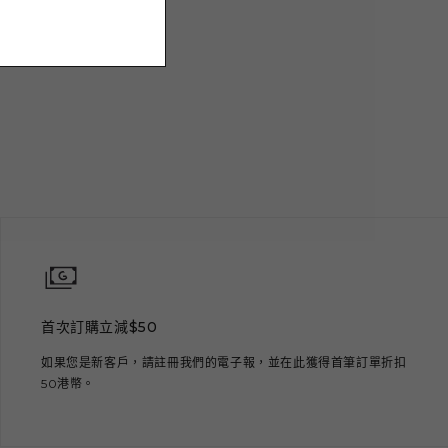
首次訂購立減$50
如果您是新客戶，請註冊我們的電子報，並在此獲得首筆訂單折扣
50港幣。