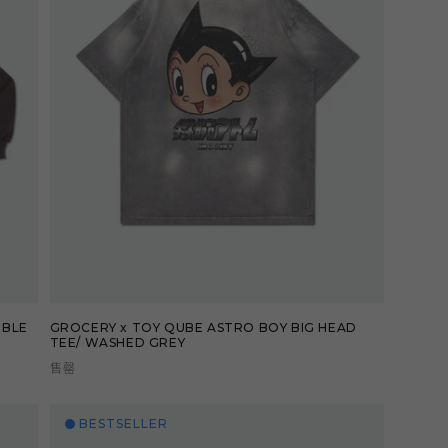
IBLE
GROCERY x TOY QUBE ASTRO BOY BIG HEAD
TEE/ WASHED GREY
售罄
BESTSELLER