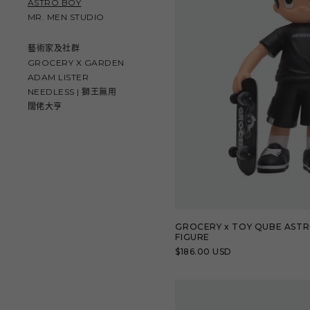
ASTRO BOY
MR. MEN STUDIO
藝術家及社群
GROCERY X GARDEN
ADAM LISTER
NEEDLESS | 獅王無用
闊佬大亨
GROCERY x TOY QUBE ASTR
FIGURE
定
$186.00 USD
價