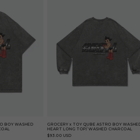
RO BOY WASHED
GROCERY x TOY QUBE ASTRO BOY WASHE
COAL
HEART LONG TOP/ WASHED CHARCOAL
定
$93.00 USD