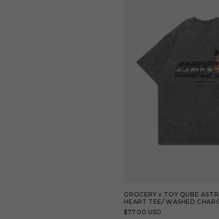
GROCERY x TOY QUBE AST
HEART TEE/ WASHED CHAR
定
$77.00 USD