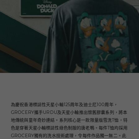
為慶祝香港標誌性天星小輪125周年及迪士尼100周年，
GROCERY攜手URDU及天星小輪推出懷舊膠囊系列，將本
地傳統與童年奇妙連結。系列核心是一款限量版雪洗T恤，特
色是穿著天星小輪標誌性綠色制服的唐老鴨。每件T恤均採用
GROCERY獨有的洗水技術處理，令每件作品獨一無二。此