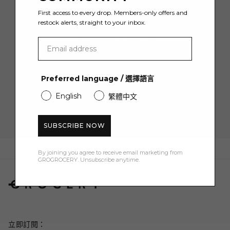
First access to every drop. Members-only offers and
restock alerts, straight to your inbox.
加入 GROCERY 社群
成為會員並註冊電郵通訊，首次訂購可享港幣50元折扣。
Preferred language / 選擇語言
電子郵件
English
繁體中文
SUBSCRIBE NOW
By joining you agree to receive email marketing from
GROGROCERY. Unsubscribe anytime.
立即訂閱：