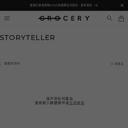
至
香港訂單滿港幣600元免運費及可退貨。更多資訊
內
容
購
物
車
商
STORYTELLER
品
系
列
篩選與排序
0 項產品
:
找不到任何產品
使用較少篩選條件或
全部移除